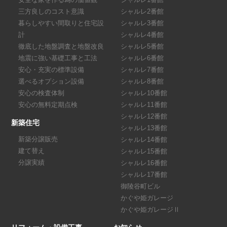
三方良しのコスト意識
シャルレ2番館
暮らしやすい間取りと住宅設
シャルレ3番館
計
シャルレ4番館
徹底した地盤調査と地盤改良
シャルレ5番館
地震に強い基礎工事と工法
シャルレ6番館
安心・充実の標準設備
シャルレ7番館
選べるオプション設備
シャルレ8番館
安心の検査体制
シャルレ10番館
安心の無料定期点検
シャルレ11番館
シャルレ12番館
新築住宅
シャルレ13番館
新築分譲販売
シャルレ14番館
建て替え
シャルレ15番館
分譲実績
シャルレ16番館
シャルレ17番館
御陵谷町ビル
かぐや姫ガレージ
かぐや姫ガレージⅡ