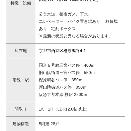
特徴・設備
公営水道、都市ガス、下水、
エレベーター、バイク置き場あり、 駐輪場
あり、宅配ボックス
※最新の状態と異なる場合があります。
所在地
京都市西京区樫原鴫谷4-1
国道９号線三宮バス停 400m
旧山陰街道三宮バス停 550ｍ
沿線・駅
樫原鴫谷バス停 350ｍ
新山陰街道バス停 850ｍ
阪急京都本線 桂駅 2200ｍ
間取り
1K・1R（LDK12.6帖以上）
建物構造
5階建 28戸