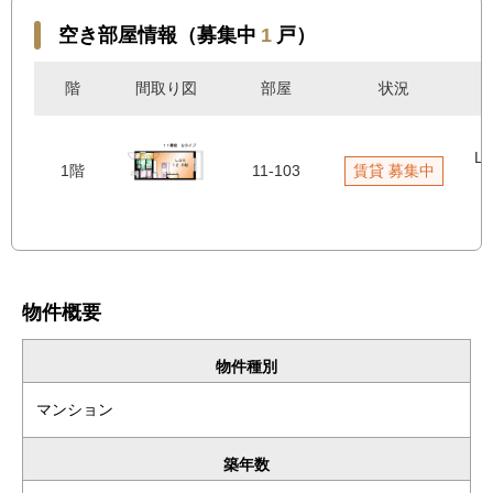
空き部屋情報（募集中
1
戸）
階
間取り図
部屋
状況
LD
1階
11-103
賃貸 募集中
物件概要
物件種別
マンション
築年数