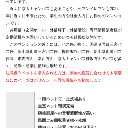
っています。
近くに京大キャンパスもあることや、セブンイレブンも2024
年に近くに出来たため、学生の方や社会人方にお勧めのマンショ
ンです。
共用部（玄関ホール・外部廊下・外部階段）専門清掃業者様が
定期清掃をお願いしているためいつも綺麗な状態です。
このマンションの近くには、バス停が多く、国道９号線三宮バ
ス停、旧山陰街道三宮バス停、樫原鴫谷バス停、新山陰街道バス
停等、市内方面、洛西方面、京大キャンパス桂坂方面のバスが多
く、通勤・通学に便利な場所です。
注意点※ペットを購入される方は、動物の性質に合わせて木製部
分にカバーやはがせるシール等の養生をお勧めします。
１階ペット可・足洗場あり
全室ネット環境完備
隣接部屋への音響遮断性が高い
民間ごみ回収業者様へ依頼
防犯カメラ設置（2024/4月予定）