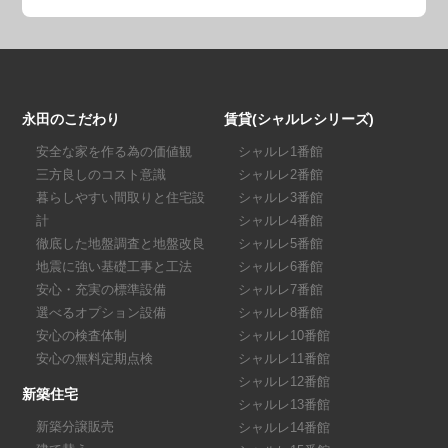
永田のこだわり
賃貸(シャルレシリーズ)
安全な家を作る為の価値観
シャルレ1番館
三方良しのコスト意識
シャルレ2番館
暮らしやすい間取りと住宅設
シャルレ3番館
計
シャルレ4番館
徹底した地盤調査と地盤改良
シャルレ5番館
地震に強い基礎工事と工法
シャルレ6番館
安心・充実の標準設備
シャルレ7番館
選べるオプション設備
シャルレ8番館
安心の検査体制
シャルレ10番館
安心の無料定期点検
シャルレ11番館
シャルレ12番館
新築住宅
シャルレ13番館
新築分譲販売
シャルレ14番館