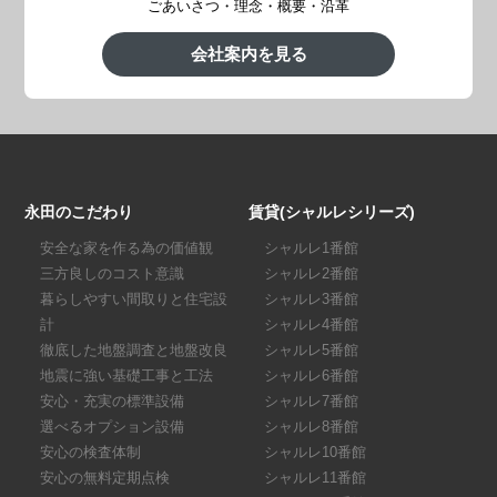
ごあいさつ・理念・概要・沿革
会社案内を見る
永田のこだわり
賃貸(シャルレシリーズ)
安全な家を作る為の価値観
シャルレ1番館
三方良しのコスト意識
シャルレ2番館
暮らしやすい間取りと住宅設
シャルレ3番館
計
シャルレ4番館
徹底した地盤調査と地盤改良
シャルレ5番館
地震に強い基礎工事と工法
シャルレ6番館
安心・充実の標準設備
シャルレ7番館
選べるオプション設備
シャルレ8番館
安心の検査体制
シャルレ10番館
安心の無料定期点検
シャルレ11番館