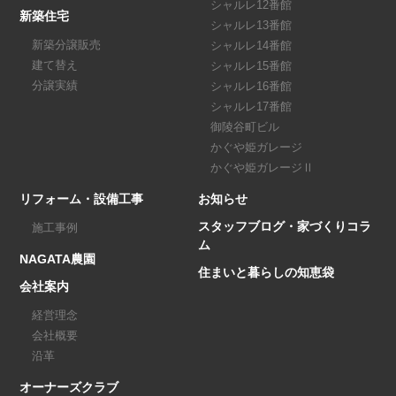
シャルレ12番館
新築住宅
シャルレ13番館
新築分譲販売
シャルレ14番館
建て替え
シャルレ15番館
分譲実績
シャルレ16番館
シャルレ17番館
御陵谷町ビル
かぐや姫ガレージ
かぐや姫ガレージⅡ
リフォーム・設備工事
お知らせ
スタッフブログ・家づくりコラ
施工事例
ム
NAGATA農園
住まいと暮らしの知恵袋
会社案内
経営理念
会社概要
沿革
オーナーズクラブ