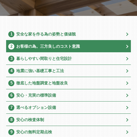
1
安全な家を作る為の姿勢と価値観
2
お客様の為。三方良しのコスト意識
3
暮らしやすい間取りと住宅設計
4
地震に強い基礎工事と工法
5
徹底した地盤調査と地盤改良
6
安心・充実の標準設備
7
選べるオプション設備
8
安心の検査体制
9
安心の無料定期点検