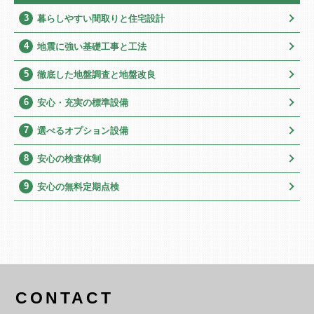
3
暮らしやすい間取りと住宅設計
4
地震に強い基礎工事と工法
5
徹底した地盤調査と地盤改良
6
安心・充実の標準設備
7
選べるオプション設備
8
安心の検査体制
9
安心の無料定期点検
CONTACT