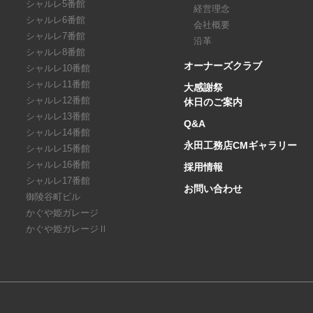
シャルレ5番館
経営理念
シャルレ6番館
会社概要
シャルレ7番館
沿革
シャルレ8番館
オーナーズクラブ
シャルレ10番館
シャルレ11番館
大感謝祭
シャルレ12番館
休日のご案内
シャルレ13番館
Q&A
シャルレ14番館
永田工務店CMギャラリー
シャルレ15番館
シャルレ16番館
採用情報
シャルレ17番館
お問い合わせ
御陵谷町ビル
かぐや姫ガレージ
かぐや姫ガレージⅡ