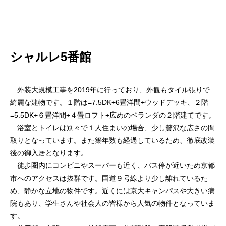
シャルレ5番館
外装大規模工事を2019年に行っており、外観もタイル張りで
綺麗な建物です。１階は=7.5DK+6畳洋間+ウッドデッキ、２階
=5.5DK+６畳洋間+４畳ロフト+広めのベランダの２階建てです。
浴室とトイレは別々で１人住まいの場合、少し贅沢な広さの間
取りとなっています。また築年数も経過しているため、徹底改装
後の御入居となります。
徒歩圏内にコンビニやスーパーも近く、バス停が近いため京都
市へのアクセスは抜群です。国道９号線より少し離れているた
め、静かな立地の物件です。近くには京大キャンパスや大きい病
院もあり、学生さんや社会人の皆様から人気の物件となっていま
す。