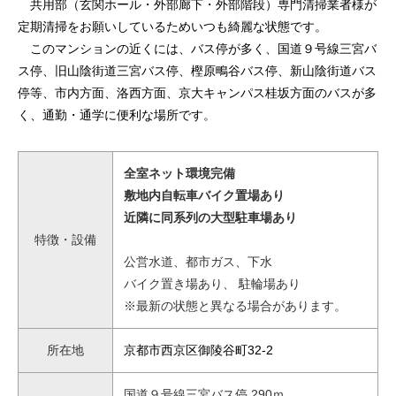
共用部（玄関ホール・外部廊下・外部階段）専門清掃業者様が
定期清掃をお願いしているためいつも綺麗な状態です。
このマンションの近くには、バス停が多く、国道９号線三宮バ
ス停、旧山陰街道三宮バス停、樫原鴫谷バス停、新山陰街道バス
停等、市内方面、洛西方面、京大キャンパス桂坂方面のバスが多
く、通勤・通学に便利な場所です。
全室ネット環境完備
敷地内自転車バイク置場あり
近隣に同系列の大型駐車場あり
特徴・設備
公営水道、都市ガス、下水
バイク置き場あり、 駐輪場あり
※最新の状態と異なる場合があります。
所在地
京都市西京区御陵谷町32-2
国道９号線三宮バス停 290ｍ