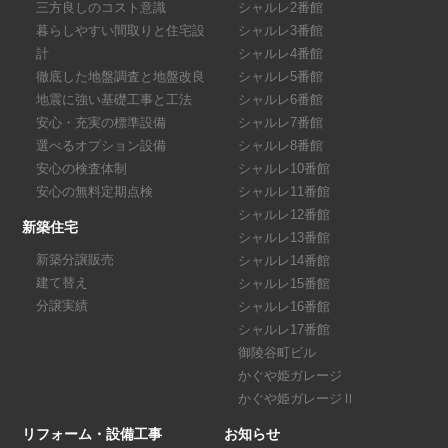
三方良しのコスト意識
シャルレ2番館
暮らしやすい間取りと住宅設
シャルレ3番館
計
シャルレ4番館
徹底した地盤調査と地盤改良
シャルレ5番館
地震に強い基礎工事と工法
シャルレ6番館
安心・充実の標準設備
シャルレ7番館
選べるオプション設備
シャルレ8番館
安心の検査体制
シャルレ10番館
安心の無料定期点検
シャルレ11番館
シャルレ12番館
新築住宅
シャルレ13番館
新築分譲販売
シャルレ14番館
建て替え
シャルレ15番館
分譲実績
シャルレ16番館
シャルレ17番館
御陵谷町ビル
かぐや姫ガレージ
かぐや姫ガレージⅡ
リフォーム・設備工事
お知らせ