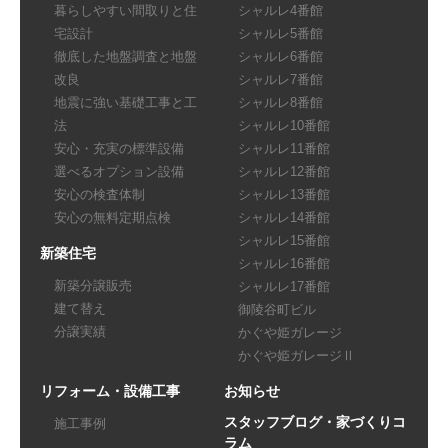
暮らしやすい間取りと住
シャルレ4番館
宅設計
シャルレ5番館
徹底した地盤調査と地盤
シャルレ6番館
改良
シャルレ7番館
地震に強い基礎工事と工
シャルレ8番館
法
シャルレ10番館
安心・充実の標準設備
シャルレ11番館
選べるオプション設備
シャルレ12番館
安心の検査体制
シャルレ13番館
安心の無料定期点検
シャルレ14番館
シャルレ15番館
新築住宅
シャルレ16番館
新築分譲販売
シャルレ17番館
建て替え
御陵谷町ビル
分譲実績
かぐや姫ガレージ
かぐや姫ガレージⅡ
リフォーム・設備工事
お知らせ
スタッフブログ・家づくりコ
施工事例
ラム