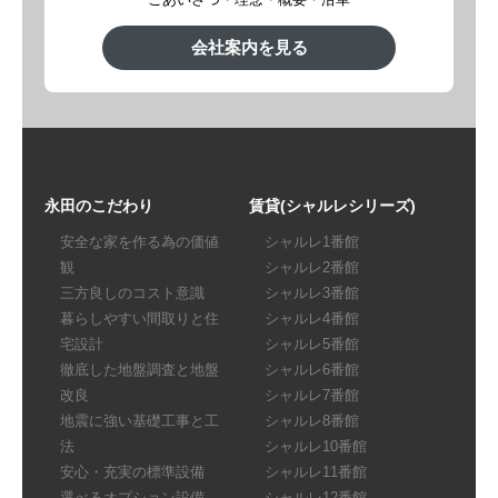
会社案内を見る
永田のこだわり
賃貸(シャルレシリーズ)
安全な家を作る為の価値
シャルレ1番館
観
シャルレ2番館
三方良しのコスト意識
シャルレ3番館
暮らしやすい間取りと住
シャルレ4番館
宅設計
シャルレ5番館
徹底した地盤調査と地盤
シャルレ6番館
改良
シャルレ7番館
地震に強い基礎工事と工
シャルレ8番館
法
シャルレ10番館
安心・充実の標準設備
シャルレ11番館
選べるオプション設備
シャルレ12番館