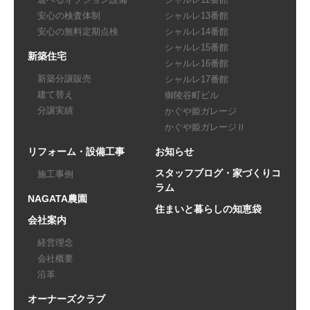
安心の検査体制
シャルレ13番館
安心の無料定期点検
シャルレ14番館
シャルレ15番館
新築住宅
シャルレ16番館
新築分譲販売
シャルレ17番館
建て替え
御陵谷町ビル
分譲実績
かぐや姫ガレージ
かぐや姫ガレージⅡ
リフォーム・設備工事
お知らせ
スタッフブログ・家づくりコ
施工事例
ラム
NAGATA農園
住まいと暮らしの知恵袋
会社案内
経営理念
会社概要
沿革
オーナーズクラブ