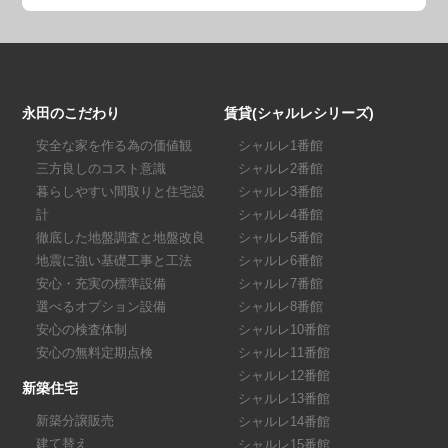
永田のこだわり
賃貸(シャルレシリーズ)
安全な家を作る為の価値観
シャルレ1番館
三方良しのコスト意識
シャルレ2番館
暮らしやすい間取りと住宅設
シャルレ3番館
計
シャルレ4番館
徹底した地盤調査と地盤改良
シャルレ5番館
地震に強い基礎工事と工法
シャルレ6番館
安心・充実の標準設備
シャルレ7番館
選べるオプション設備
シャルレ8番館
安心の検査体制
シャルレ10番館
安心の無料定期点検
シャルレ11番館
シャルレ12番館
新築住宅
シャルレ13番館
新築分譲販売
シャルレ14番館
建て替え
シャルレ15番館