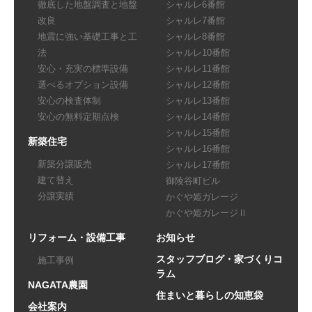
徹底した地盤調査と地盤
シャルレ6番館
改良
シャルレ7番館
地震に強い基礎工事と工
シャルレ8番館
法
シャルレ10番館
安心・充実の標準設備
シャルレ11番館
選べるオプション設備
シャルレ12番館
安心の検査体制
シャルレ13番館
安心の無料定期点検
シャルレ14番館
シャルレ15番館
新築住宅
シャルレ16番館
新築分譲販売
シャルレ17番館
建て替え
御陵谷町ビル
分譲実績
かぐや姫ガレージ
かぐや姫ガレージⅡ
リフォーム・設備工事
お知らせ
スタッフブログ・家づくりコ
施工事例
ラム
NAGATA農園
住まいと暮らしの知恵袋
会社案内