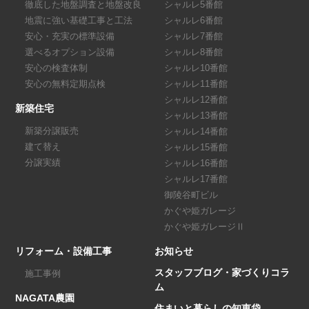
徹底した地盤調査と地盤改良
シャルレ5番館
地震に強い基礎工事と工法
シャルレ6番館
安心・充実の標準設備
シャルレ7番館
選べるオプション設備
シャルレ8番館
安心の検査体制
シャルレ10番館
安心の無料定期点検
シャルレ11番館
シャルレ12番館
新築住宅
シャルレ13番館
新築分譲販売
シャルレ14番館
建て替え
シャルレ15番館
分譲実績
シャルレ16番館
シャルレ17番館
御陵谷町ビル
かぐや姫ガレージ
かぐや姫ガレージⅡ
リフォーム・設備工事
お知らせ
スタッフブログ・家づくりコラ
施工事例
ム
NAGATA農園
住まいと暮らしの知恵袋