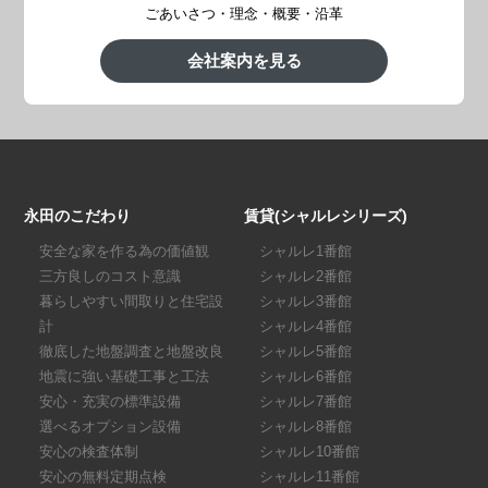
ごあいさつ・理念・概要・沿革
会社案内を見る
永田のこだわり
賃貸(シャルレシリーズ)
安全な家を作る為の価値観
シャルレ1番館
三方良しのコスト意識
シャルレ2番館
暮らしやすい間取りと住宅設
シャルレ3番館
計
シャルレ4番館
徹底した地盤調査と地盤改良
シャルレ5番館
地震に強い基礎工事と工法
シャルレ6番館
安心・充実の標準設備
シャルレ7番館
選べるオプション設備
シャルレ8番館
安心の検査体制
シャルレ10番館
安心の無料定期点検
シャルレ11番館