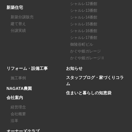
シャルレ12番館
新築住宅
シャルレ13番館
新築分譲販売
シャルレ14番館
建て替え
シャルレ15番館
分譲実績
シャルレ16番館
シャルレ17番館
御陵谷町ビル
かぐや姫ガレージ
かぐや姫ガレージⅡ
リフォーム・設備工事
お知らせ
スタッフブログ・家づくりコラ
施工事例
ム
NAGATA農園
住まいと暮らしの知恵袋
会社案内
経営理念
会社概要
沿革
オーナーズクラブ