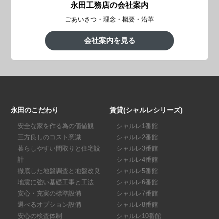
永田工務店の会社案内
ごあいさつ・理念・概要・沿革
会社案内を見る
永田のこだわり
賃貸(シャルレシリーズ)
安全な家を作る為の価値観
シャルレ1番館
三方良しのコスト意識
シャルレ2番館
暮らしやすい間取りと住宅設
シャルレ3番館
計
シャルレ4番館
徹底した地盤調査と地盤改良
シャルレ5番館
地震に強い基礎工事と工法
シャルレ6番館
安心・充実の標準設備
シャルレ7番館
選べるオプション設備
シャルレ8番館
安心の検査体制
シャルレ10番館