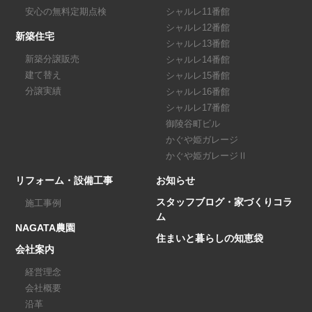
安心の無料定期点検
シャルレ11番館
シャルレ12番館
新築住宅
シャルレ13番館
新築分譲販売
シャルレ14番館
建て替え
シャルレ15番館
分譲実績
シャルレ16番館
シャルレ17番館
御陵谷町ビル
かぐや姫ガレージ
かぐや姫ガレージⅡ
リフォーム・設備工事
お知らせ
スタッフブログ・家づくりコラ
施工事例
ム
NAGATA農園
住まいと暮らしの知恵袋
会社案内
経営理念
会社概要
沿革