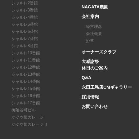
シャルレ2番館
NAGATA農園
シャルレ3番館
会社案内
シャルレ4番館
シャルレ5番館
経営理念
シャルレ6番館
会社概要
シャルレ7番館
沿革
シャルレ8番館
オーナーズクラブ
シャルレ10番館
シャルレ11番館
大感謝祭
シャルレ12番館
休日のご案内
シャルレ13番館
Q&A
シャルレ14番館
永田工務店CMギャラリー
シャルレ15番館
シャルレ16番館
採用情報
シャルレ17番館
お問い合わせ
御陵谷町ビル
かぐや姫ガレージ
かぐや姫ガレージⅡ