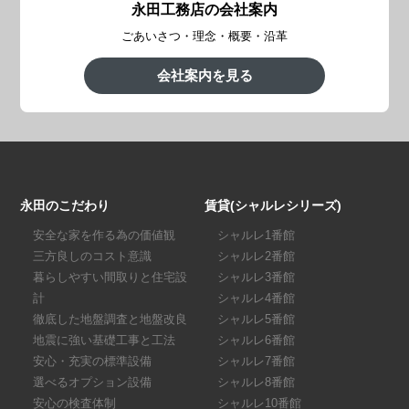
永田工務店の会社案内
ごあいさつ・理念・概要・沿革
会社案内を見る
永田のこだわり
賃貸(シャルレシリーズ)
安全な家を作る為の価値観
シャルレ1番館
三方良しのコスト意識
シャルレ2番館
暮らしやすい間取りと住宅設
シャルレ3番館
計
シャルレ4番館
徹底した地盤調査と地盤改良
シャルレ5番館
地震に強い基礎工事と工法
シャルレ6番館
安心・充実の標準設備
シャルレ7番館
選べるオプション設備
シャルレ8番館
安心の検査体制
シャルレ10番館