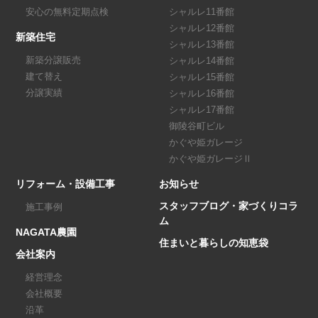
安心の無料定期点検
シャルレ11番館
シャルレ12番館
新築住宅
シャルレ13番館
新築分譲販売
シャルレ14番館
建て替え
シャルレ15番館
分譲実績
シャルレ16番館
シャルレ17番館
御陵谷町ビル
かぐや姫ガレージ
かぐや姫ガレージⅡ
リフォーム・設備工事
お知らせ
スタッフブログ・家づくりコラ
施工事例
ム
NAGATA農園
住まいと暮らしの知恵袋
会社案内
経営理念
会社概要
沿革