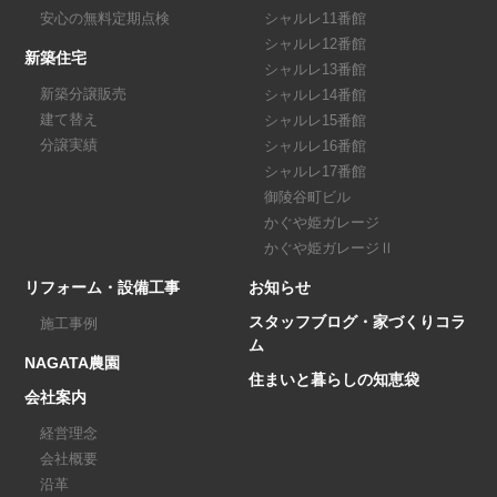
安心の無料定期点検
シャルレ11番館
シャルレ12番館
新築住宅
シャルレ13番館
新築分譲販売
シャルレ14番館
建て替え
シャルレ15番館
分譲実績
シャルレ16番館
シャルレ17番館
御陵谷町ビル
かぐや姫ガレージ
かぐや姫ガレージⅡ
リフォーム・設備工事
お知らせ
スタッフブログ・家づくりコラ
施工事例
ム
NAGATA農園
住まいと暮らしの知恵袋
会社案内
経営理念
会社概要
沿革