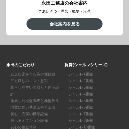
永田工務店の会社案内
ごあいさつ・理念・概要・沿革
会社案内を見る
永田のこだわり
賃貸(シャルレシリーズ)
安全な家を作る為の価値観
シャルレ1番館
三方良しのコスト意識
シャルレ2番館
暮らしやすい間取りと住宅設
シャルレ3番館
計
シャルレ4番館
徹底した地盤調査と地盤改良
シャルレ5番館
地震に強い基礎工事と工法
シャルレ6番館
安心・充実の標準設備
シャルレ7番館
選べるオプション設備
シャルレ8番館
安心の検査体制
シャルレ10番館