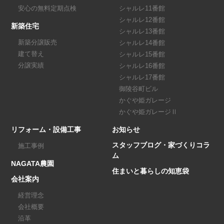
安心の無料定期点検
シャルレ11番館
シャルレ12番館
新築住宅
シャルレ13番館
新築分譲販売
シャルレ14番館
建て替え
シャルレ15番館
分譲実績
シャルレ16番館
シャルレ17番館
御陵谷町ビル
かぐや姫ガレージ
かぐや姫ガレージⅡ
リフォーム・設備工事
お知らせ
スタッフブログ・家づくりコラ
施工事例
ム
NAGATA農園
住まいと暮らしの知恵袋
会社案内
経営理念
会社概要
沿革