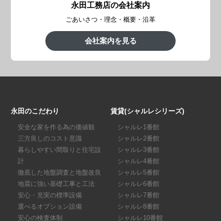
永田工務店の会社案内
ごあいさつ・理念・概要・沿革
会社案内を見る
永田のこだわり
賃貸(シャルレシリーズ)
安全な家を作る為の価値観
シャルレ1番館
三方良しのコスト意識
シャルレ2番館
暮らしやすい間取りと住宅設
シャルレ3番館
計
シャルレ4番館
徹底した地盤調査と地盤改良
シャルレ5番館
地震に強い基礎工事と工法
シャルレ6番館
安心・充実の標準設備
シャルレ7番館
選べるオプション設備
シャルレ8番館
安心の検査体制
シャルレ10番館