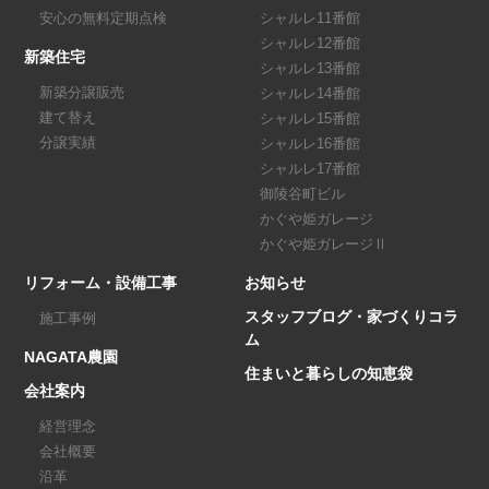
安心の無料定期点検
シャルレ11番館
シャルレ12番館
新築住宅
シャルレ13番館
新築分譲販売
シャルレ14番館
建て替え
シャルレ15番館
分譲実績
シャルレ16番館
シャルレ17番館
御陵谷町ビル
かぐや姫ガレージ
かぐや姫ガレージⅡ
リフォーム・設備工事
お知らせ
スタッフブログ・家づくりコラ
施工事例
ム
NAGATA農園
住まいと暮らしの知恵袋
会社案内
経営理念
会社概要
沿革