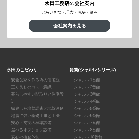
永田工務店の会社案内
ごあいさつ・理念・概要・沿革
会社案内を見る
永田のこだわり
賃貸(シャルレシリーズ)
安全な家を作る為の価値観
シャルレ1番館
三方良しのコスト意識
シャルレ2番館
暮らしやすい間取りと住宅設
シャルレ3番館
計
シャルレ4番館
徹底した地盤調査と地盤改良
シャルレ5番館
地震に強い基礎工事と工法
シャルレ6番館
安心・充実の標準設備
シャルレ7番館
選べるオプション設備
シャルレ8番館
安心の検査体制
シャルレ10番館