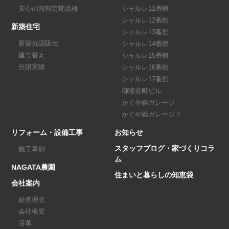
安心の無料定期点検
シャルレ11番館
シャルレ12番館
新築住宅
シャルレ13番館
新築分譲販売
シャルレ14番館
建て替え
シャルレ15番館
分譲実績
シャルレ16番館
シャルレ17番館
御陵谷町ビル
かぐや姫ガレージ
かぐや姫ガレージⅡ
リフォーム・設備工事
お知らせ
スタッフブログ・家づくりコラ
施工事例
ム
NAGATA農園
住まいと暮らしの知恵袋
会社案内
経営理念
会社概要
沿革