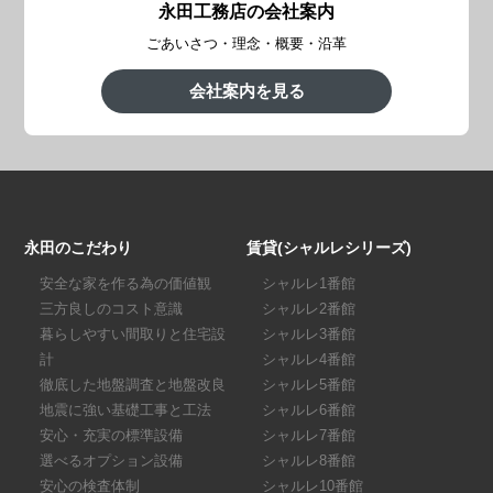
永田工務店の会社案内
ごあいさつ・理念・概要・沿革
会社案内を見る
永田のこだわり
賃貸(シャルレシリーズ)
安全な家を作る為の価値観
シャルレ1番館
三方良しのコスト意識
シャルレ2番館
暮らしやすい間取りと住宅設
シャルレ3番館
計
シャルレ4番館
徹底した地盤調査と地盤改良
シャルレ5番館
地震に強い基礎工事と工法
シャルレ6番館
安心・充実の標準設備
シャルレ7番館
選べるオプション設備
シャルレ8番館
安心の検査体制
シャルレ10番館