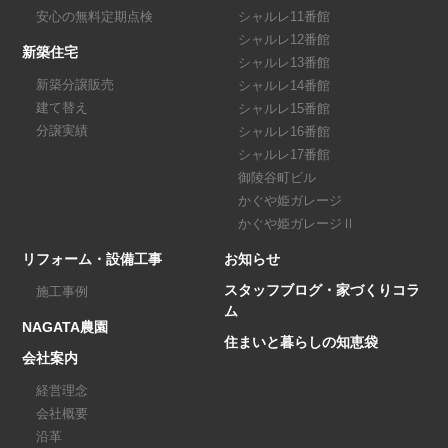
安心の無料定期点検
シャルレ11番館
シャルレ12番館
新築住宅
シャルレ13番館
新築分譲販売
シャルレ14番館
建て替え
シャルレ15番館
分譲実績
シャルレ16番館
シャルレ17番館
御陵谷町ビル
かぐや姫ガレージ
かぐや姫ガレージⅡ
リフォーム・設備工事
お知らせ
スタッフブログ・家づくりコラ
施工事例
ム
NAGATA農園
住まいと暮らしの知恵袋
会社案内
経営理念
会社概要
沿革