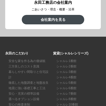
永田工務店の会社案内
ごあいさつ・理念・概要・沿革
会社案内を見る
永田のこだわり
賃貸(シャルレシリーズ)
安全な家を作る為の価値観
シャルレ1番館
三方良しのコスト意識
シャルレ2番館
暮らしやすい間取りと住宅設
シャルレ3番館
計
シャルレ4番館
徹底した地盤調査と地盤改良
シャルレ5番館
地震に強い基礎工事と工法
シャルレ6番館
安心・充実の標準設備
シャルレ7番館
選べるオプション設備
シャルレ8番館
安心の検査体制
シャルレ10番館