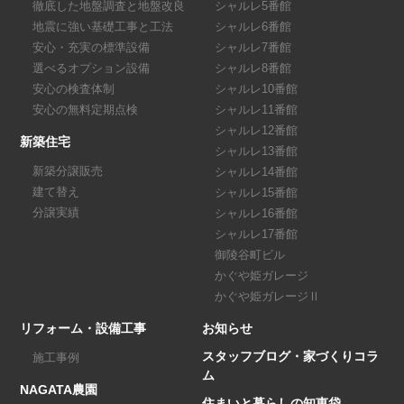
徹底した地盤調査と地盤改良
シャルレ5番館
地震に強い基礎工事と工法
シャルレ6番館
安心・充実の標準設備
シャルレ7番館
選べるオプション設備
シャルレ8番館
安心の検査体制
シャルレ10番館
安心の無料定期点検
シャルレ11番館
シャルレ12番館
新築住宅
シャルレ13番館
新築分譲販売
シャルレ14番館
建て替え
シャルレ15番館
分譲実績
シャルレ16番館
シャルレ17番館
御陵谷町ビル
かぐや姫ガレージ
かぐや姫ガレージⅡ
リフォーム・設備工事
お知らせ
スタッフブログ・家づくりコラ
施工事例
ム
NAGATA農園
住まいと暮らしの知恵袋