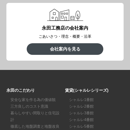
永田工務店の会社案内
ごあいさつ・理念・概要・沿革
会社案内を見る
永田のこだわり
賃貸(シャルレシリーズ)
安全な家を作る為の価値観
シャルレ1番館
三方良しのコスト意識
シャルレ2番館
暮らしやすい間取りと住宅設
シャルレ3番館
計
シャルレ4番館
徹底した地盤調査と地盤改良
シャルレ5番館