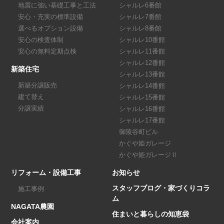
地震に強い基礎工事と工法
シャルレ6番館
安心・充実の標準設備
シャルレ7番館
選べるオプション設備
シャルレ8番館
安心の検査体制
シャルレ10番館
安心の無料定期点検
シャルレ11番館
シャルレ12番館
新築住宅
シャルレ13番館
新築分譲販売
シャルレ14番館
建て替え
シャルレ15番館
分譲実績
シャルレ16番館
シャルレ17番館
御陵谷町ビル
かぐや姫ガレージ
かぐや姫ガレージⅡ
リフォーム・設備工事
お知らせ
スタッフブログ・家づくりコラ
施工事例
ム
NAGATA農園
住まいと暮らしの知恵袋
会社案内