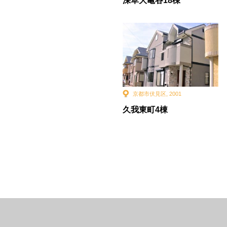
深草大亀谷18棟
京都市伏見区
,
2001
久我東町4棟