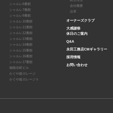
シャルレ6番館
会社概要
シャルレ7番館
沿革
シャルレ8番館
オーナーズクラブ
シャルレ10番館
シャルレ11番館
大感謝祭
シャルレ12番館
休日のご案内
シャルレ13番館
Q&A
シャルレ14番館
永田工務店CMギャラリー
シャルレ15番館
シャルレ16番館
採用情報
シャルレ17番館
お問い合わせ
御陵谷町ビル
かぐや姫ガレージ
かぐや姫ガレージⅡ