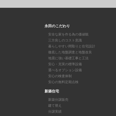
永田のこだわり
安全な家を作る為の価値観
三方良しのコスト意識
暮らしやすい間取りと住宅設計
徹底した地盤調査と地盤改良
地震に強い基礎工事と工法
安心・充実の標準設備
選べるオプション設備
安心の検査体制
安心の無料定期点検
新築住宅
新築分譲販売
建て替え
分譲実績