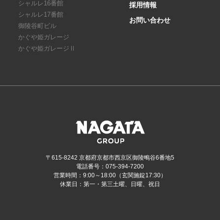
シャルレ16番館
採用情報
シャルレ17番館
お問い合わせ
御陵谷町ビル
かぐや姫ガレージ
かぐや姫ガレージⅡ
〒615-8242 京都府京都市西京区御陵鴫谷6番地5
電話番号：075-394-7200
営業時間：9:00～18:00（玄関施錠17:30）
休業日：第一・第三土曜、日曜、祝日