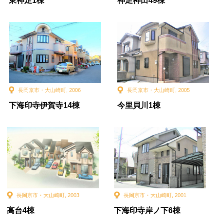
東神足1棟
神足神田49棟
長岡京市・大山崎町
,
2006
長岡京市・大山崎町
,
2005
下海印寺伊賀寺14棟
今里貝川1棟
長岡京市・大山崎町
,
2003
長岡京市・大山崎町
,
2001
高台4棟
下海印寺岸ノ下6棟