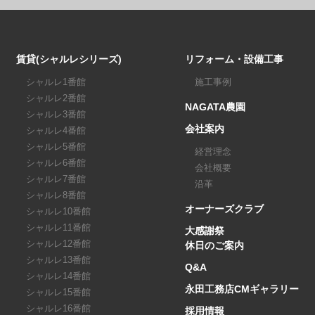
賃貸(シャルレシリーズ)
リフォーム・設備工事
シャルレ1番館
施工事例
シャルレ2番館
NAGATA農園
シャルレ3番館
会社案内
シャルレ4番館
シャルレ5番館
経営理念
シャルレ6番館
会社概要
シャルレ7番館
沿革
シャルレ8番館
オーナーズクラブ
シャルレ10番館
シャルレ11番館
大感謝祭
シャルレ12番館
休日のご案内
シャルレ13番館
Q&A
シャルレ14番館
永田工務店CMギャラリー
シャルレ15番館
シャルレ16番館
採用情報