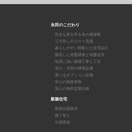
永田のこだわり
安全な家を作る為の価値観
三方良しのコスト意識
暮らしやすい間取りと住宅設計
徹底した地盤調査と地盤改良
地震に強い基礎工事と工法
安心・充実の標準設備
選べるオプション設備
安心の検査体制
安心の無料定期点検
新築住宅
新築分譲販売
建て替え
分譲実績