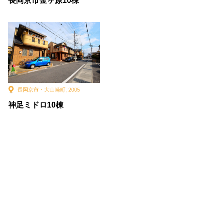
長岡京市金ヶ原10棟
長岡京市・大山崎町
,
2005
神足ミドロ10棟